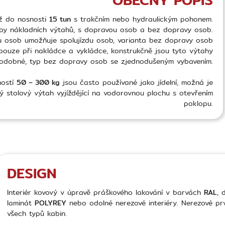
ž do nosnosti
15 tun
s trakčním nebo hydraulickým pohonem.
ypy nákladních výtahů, s dopravou osob a bez dopravy osob.
u osob umožňuje spolujízdu osob, varianta bez dopravy osob
pouze při nakládce a vykládce, konstrukčně jsou tyto výtahy
odobné, typ bez dopravy osob se zjednodušeným vybavením.
ností
50 – 300 kg
jsou často používané jako jídelní, možná je
 stolový výtah vyjíždějící na vodorovnou plochu s otevřením
poklopu.
DESIGN
Interiér kovový v úpravě práškového lakování v barvách
RAL
, 
laminát
POLYREY
nebo odolné nerezové interiéry. Nerezové pr
všech typů kabin.