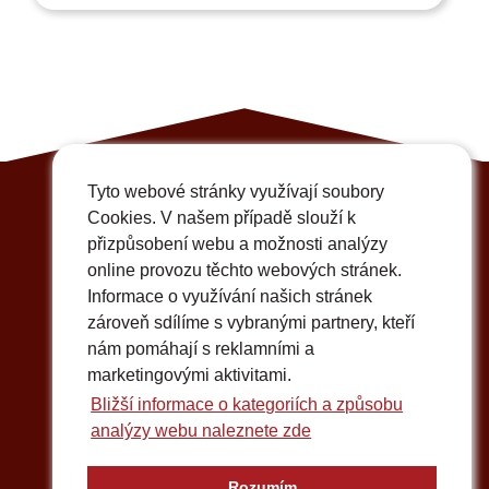
Tyto webové stránky využívají soubory
Cookies. V našem případě slouží k
přizpůsobení webu a možnosti analýzy
online provozu těchto webových stránek.
Informace o využívání našich stránek
zároveň sdílíme s vybranými partnery, kteří
Fakturační adresa, sídlo společnosti
nám pomáhají s reklamními a
VÝTAHY BRNO s.r.o.
marketingovými aktivitami.
Starobrněnská 334/3
Bližší informace o kategoriích a způsobu
602 00 Brno
analýzy webu naleznete zde
Provozovna, kanceláře
Rozumím